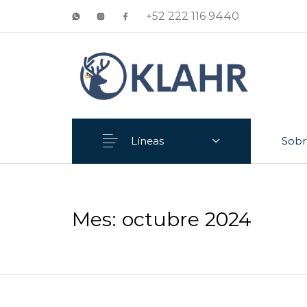
+52 222 116 9440
Líneas
Sobr
Anillo
Aretes
Mes:
octubre 2024