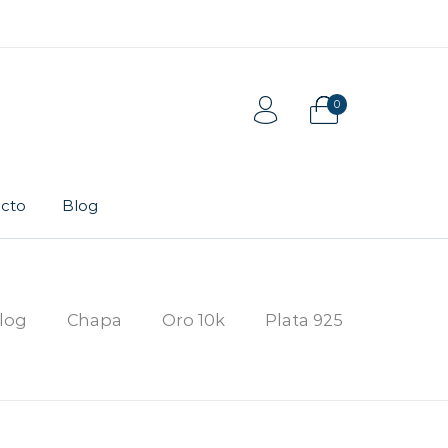
0
cto
Blog
Tarjeta de regalo
Pulsera
log
Chapa
Oro 10k
Plata 925