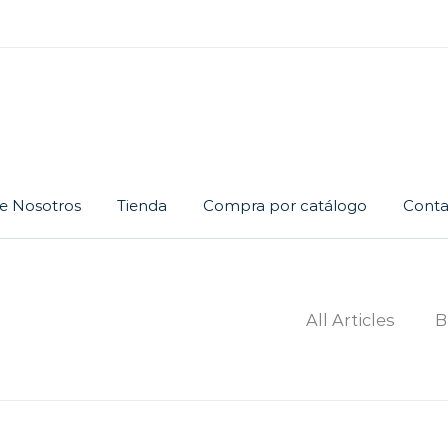
e Nosotros
Tienda
Compra por catálogo
Conta
Cadena
Dije
Juego
All Articles
B