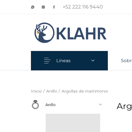
+52 222 116 9440
Líneas
Sobr
Anillo
Aretes
Inicio
/
Anillo
/
Argollas de matrimonio
Arg
Anillo