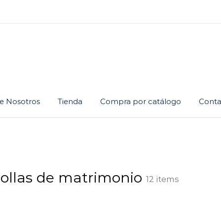
e Nosotros
Tienda
Compra por catálogo
Conta
Cadena
Dije
Juego
ollas de matrimonio
12 items