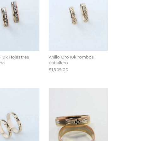
 10k Hojas tres
Anillo Oro 10k rombos
ma
caballero
$
1,909.00