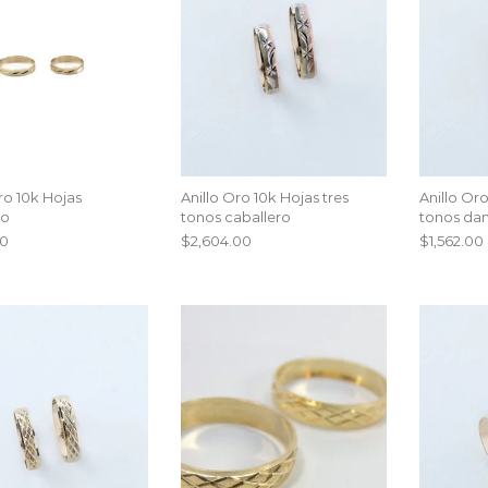
ro 10k Hojas
Anillo Oro 10k Hojas tres
Anillo Oro
ro
tonos caballero
tonos da
00
$
2,604.00
$
1,562.00