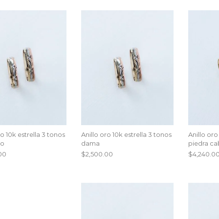
ro 10k estrella 3 tonos
Anillo oro 10k estrella 3 tonos
Anillo oro
ro
dama
piedra ca
00
$
2,500.00
$
4,240.0