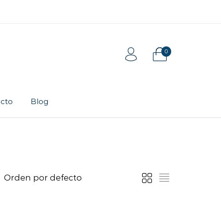
0
cto
Blog
Tarjeta de regalo
Pulsera