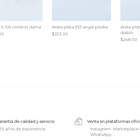
Oro 10k rombos dama
Arete plata 925 angel piedra
Arete plat
diablo
00
$
223.00
$
248.00
arantía de calidad y servicio
Venta en plataformas ofici
35 años de experiencia
Instagram- Marketplace-
WhatsApp