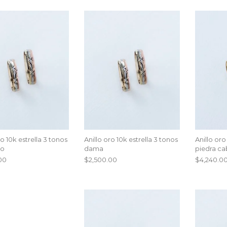
ro 10k estrella 3 tonos
Anillo oro 10k estrella 3 tonos
Anillo oro
ro
dama
piedra ca
00
$
2,500.00
$
4,240.0