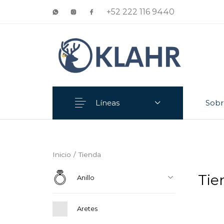
+52 222 116 9440
Líneas
Sobr
Anillo
Aretes
Inicio
/
Tienda
Ti
Anillo
Aretes