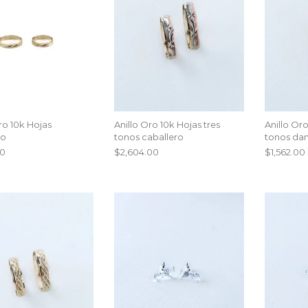
ro 10k Hojas
Anillo Oro 10k Hojas tres
Anillo Oro
ro
tonos caballero
tonos da
00
$
2,604.00
$
1,562.00