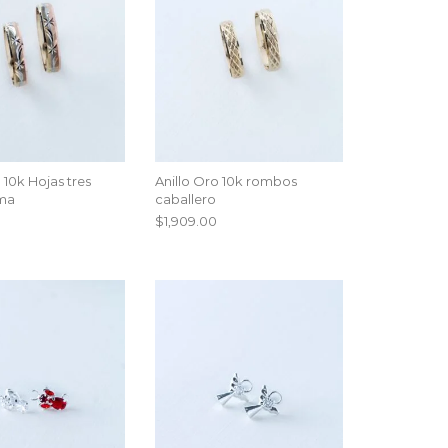
 10k Hojas tres
Anillo Oro 10k rombos
ma
caballero
$
1,909.00