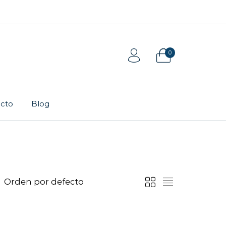
0
cto
Blog
Tarjeta de regalo
Pulsera