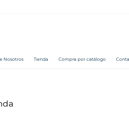
e Nosotros
Tienda
Compra por catálogo
Conta
Cadena
Dije
Juego
enda