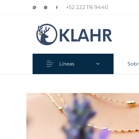
+52 222 116 9440
Líneas
Sobr
Anillo
Aretes