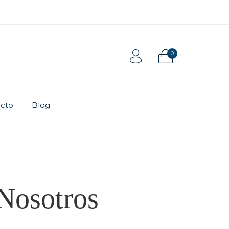
0
cto
Blog
Tarjeta de regalo
Pulsera
Nosotros