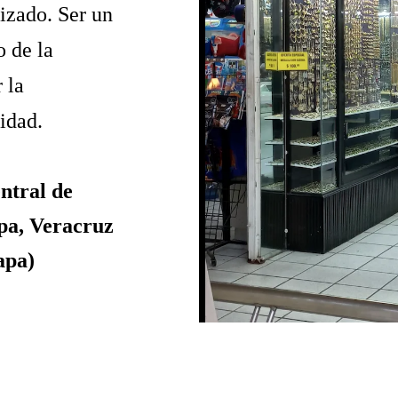
izado. Ser un
o de la
 la
idad.
entral de
pa, Veracruz
apa
)