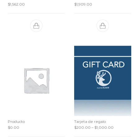
$
1,562.00
$
1,909.00
Producto
Tarjeta de regalo
Price range:
$
0.00
$
200.00
–
$
1,000.00