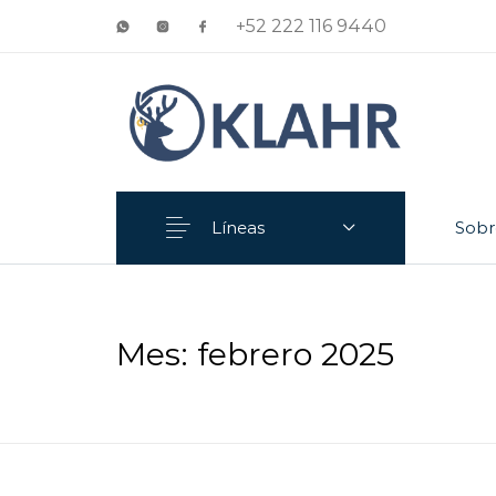
+52 222 116 9440
Líneas
Sobr
Anillo
Aretes
Mes:
febrero 2025