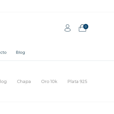
0
cto
Blog
Tarjeta de regalo
Pulsera
log
Chapa
Oro 10k
Plata 925