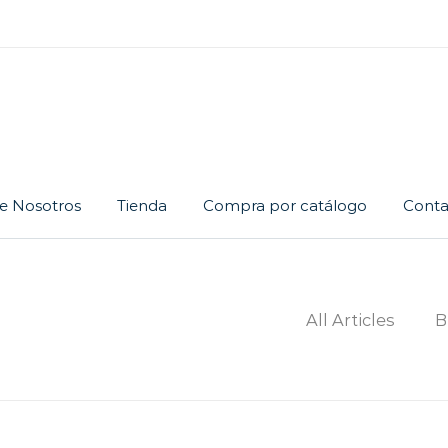
e Nosotros
Tienda
Compra por catálogo
Conta
Cadena
Dije
Juego
All Articles
B