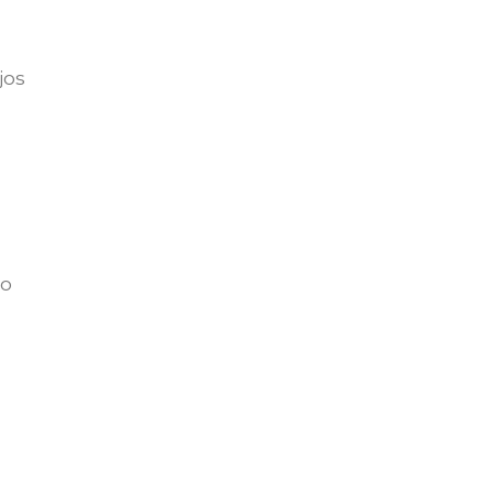
jos
ño