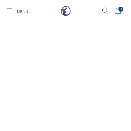
0
MENU
Anillo
Aretes
Cadena
Dije
Tarjeta de
Juego
Pulsera
regalo