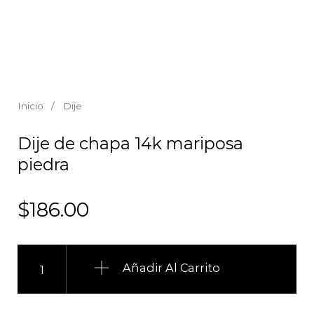
Inicio
/
Dije
Dije de chapa 14k mariposa
piedra
$
186.00
Dije de chapa 14k mariposa piedra cantidad
Añadir Al Carrito