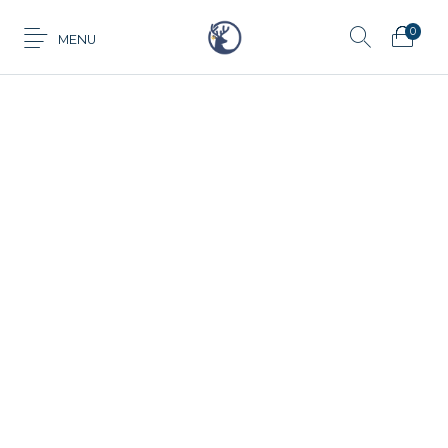
0
MENU
Anillo
Aretes
Cadena
Dije
Tarjeta de
Juego
Pulsera
regalo