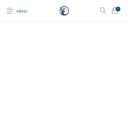
0
MENU
Anillo
Aretes
Cadena
Dije
Tarjeta de
Juego
Pulsera
regalo