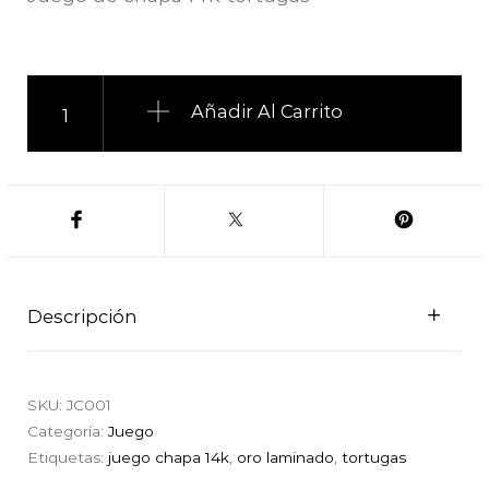
Juego de chapa 14k tortugas cantidad
Añadir Al Carrito
Descripción
SKU:
JC001
Categoría:
Juego
Etiquetas:
juego chapa 14k
,
oro laminado
,
tortugas