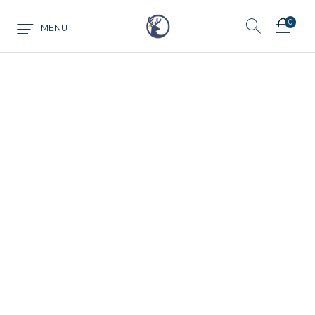
0
MENU
Anillo
Aretes
Cadena
Dije
Tarjeta de
Juego
Pulsera
regalo