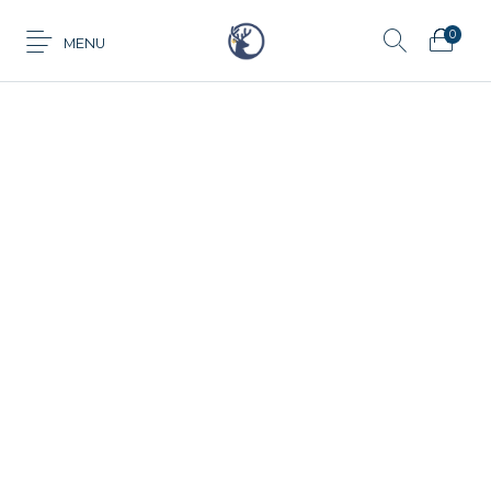
0
MENU
Anillo
Aretes
Cadena
Dije
Tarjeta de
Juego
Pulsera
regalo