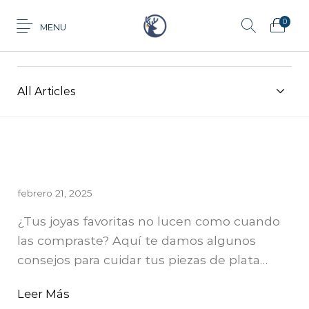
0
MENU
Plata 925
All Articles
Anillo
Aretes
Cadena
Dije
Tarjeta de
febrero 21, 2025
Juego
Pulsera
regalo
¿Tus joyas favoritas no lucen como cuando
las compraste? Aquí te damos algunos
consejos para cuidar tus piezas de plata…
Leer Más