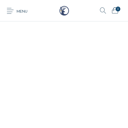
0
MENU
Anillo
Aretes
Cadena
Dije
Tarjeta de
Juego
Pulsera
regalo