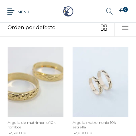
0
MENU
Inicio
/
Productos etiquetados “distinción”
Anillo
Aretes
Cadena
Dije
Tarjeta de
Juego
Pulsera
regalo
Argolla de matrimonio 10k
Argolla matromonio 10k
rombos
estrella
$
2,500.00
$
2,000.00