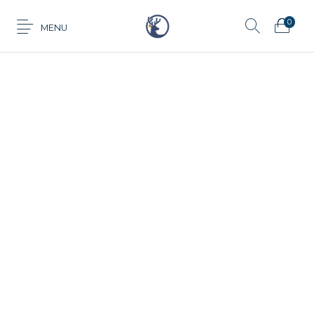
0
MENU
Anillo
Aretes
Cadena
Dije
Tarjeta de
Juego
Pulsera
regalo