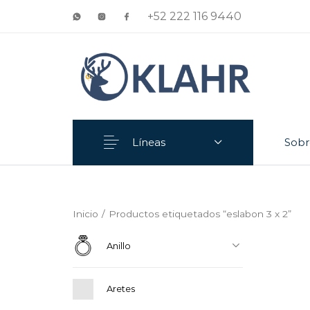
+52 222 116 9440
Líneas
Sobr
Anillo
Aretes
Inicio
/
Productos etiquetados “eslabon 3 x 2”
Anillo
Aretes