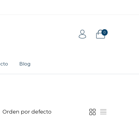
0
cto
Blog
Tarjeta de regalo
Pulsera