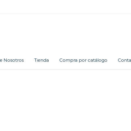
e Nosotros
Tienda
Compra por catálogo
Conta
Cadena
Dije
Juego