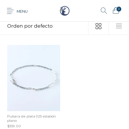
0
MENU
Inicio
/
Productos etiquetados “eslabón plano”
Anillo
Aretes
Cadena
Dije
Tarjeta de
Juego
Pulsera
regalo
Pulsera de plata 925 eslabón
plano
$
359.00