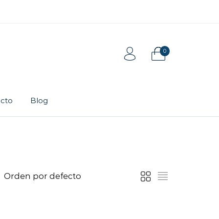
0
cto
Blog
Tarjeta de regalo
Pulsera