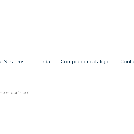
e Nosotros
Tienda
Compra por catálogo
Conta
Cadena
Dije
Juego
contemporáneo”