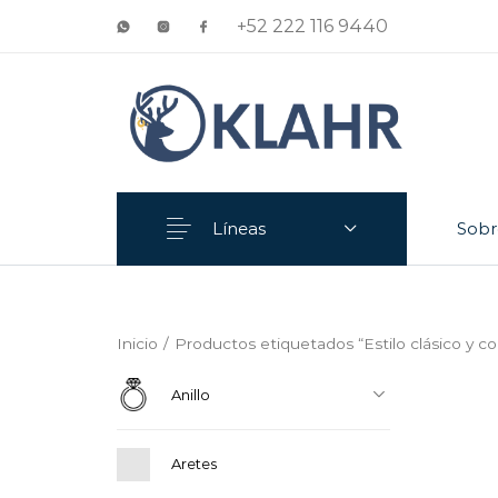
+52 222 116 9440
Líneas
Sobr
Anillo
Aretes
Inicio
/
Productos etiquetados “Estilo clásico y 
Anillo
Aretes