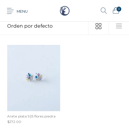
0
MENU
Inicio
/
Productos etiquetados “flores piedra”
Anillo
Aretes
Cadena
Dije
Tarjeta de
Juego
Pulsera
regalo
Arete plata 925 flores piedra
$
272.00