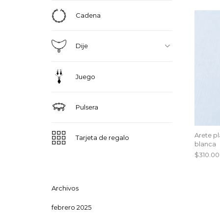
Cadena
Dije
Juego
Pulsera
Arete pl
Tarjeta de regalo
blanca
$
310.00
Archivos
febrero 2025