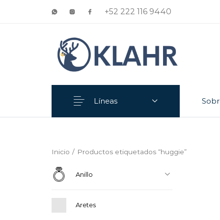
+52 222 116 9440
Líneas
Sobr
Anillo
Aretes
Inicio
/
Productos etiquetados “huggie”
Anillo
Aretes