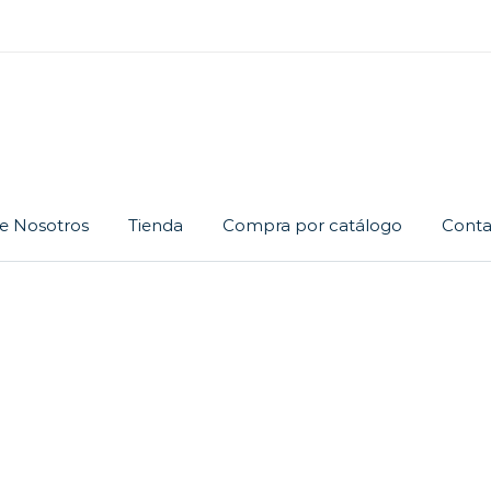
e Nosotros
Tienda
Compra por catálogo
Conta
Cadena
Dije
Juego