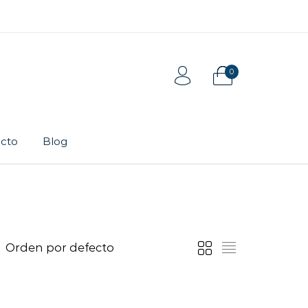
0
cto
Blog
Tarjeta de regalo
Pulsera