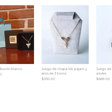
tiburón blanco
Juego de chapa 14k pájaro y
Juego de 
aros de 3 tonos
azules
00
$
350.00
$
669.00