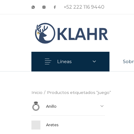
+52 222 116 9440
Líneas
Sobr
Anillo
Aretes
Inicio
/
Productos etiquetados “juego”
Anillo
Aretes