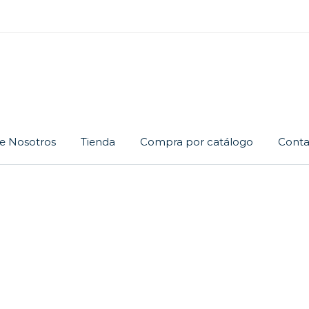
e Nosotros
Tienda
Compra por catálogo
Conta
Cadena
Dije
Juego