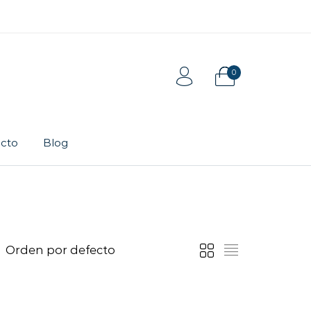
0
cto
Blog
Tarjeta de regalo
Pulsera