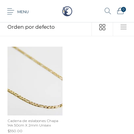
0
MENU
Inicio
/
Productos etiquetados “Ocasiones diversas.”
Anillo
Aretes
Cadena
Dije
Tarjeta de
Juego
Pulsera
regalo
Cadena de eslabones Chapa
14k 50cm X 2mm Unisex
$
350.00