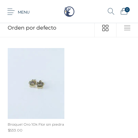
0
MENU
Inicio
/
Productos etiquetados “sin piedra”
Anillo
Aretes
Cadena
Dije
Tarjeta de
Juego
Pulsera
regalo
Broquel Oro 10k Flor sin piedra
$
533.00