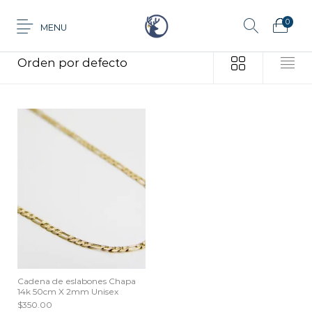
0
MENU
Inicio
/
Productos etiquetados “Unisex”
Anillo
Aretes
Cadena
Dije
Tarjeta de
Juego
Pulsera
regalo
Cadena de eslabones Chapa
14k 50cm X 2mm Unisex
$
350.00